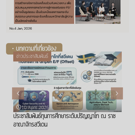
• บทความที่เกี่ยวข้อง
ระชาสัมพันธ์
ข่าวประชาสัม
 April 2026
10 April
สัมพันธ์ทุนการศึกษาระดับปริญญาโท ณ ราช
ขอประชาสัมพ
ักรสวีเดน
อบรมภายใต
Programm