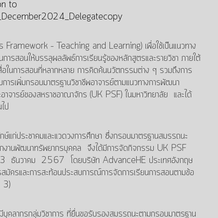
n to
A_December2024_Delegatecopy
ramework – Teaching and Learning) เพื่อใช้เป็นแนวทาง
รสอนให้บรรลุผลลัพธ์การเรียนรู้ของหลักสูตรและรายวิชา ภายใต้
ื่อในการสอนที่หลากหลาย การคิดค้นนวัตกรรมต่าง ๆ รวมถึงการ
อบการเพิ่มกรอบมาตรฐานวิชาชีพอาจารย์ตามแนวทางการพัฒนา
นะอาจารย์ของสหราชอาณาจักร (UK PSF) ในมหาวิทยาลัย และได้
นไป
ประจักษ์แก่ประชาคมและแวดวงการศึกษา ซึ่งกรอบมาตรฐานสมรรถนะ
นักงานพัฒนาทรัพยากรบุคคล จึงได้มีการจัดกิจกรรม UK PSF
2-13 ธันวาคม 2567 โดยบริษัท AdvanceHE ประเทศอังกฤษ
ารสมัครและการสะท้อนประสบการณ์การจัดการเรียนการสอนตามข้อ
 3)
ุคลากรกลุ่มวิชาการ ที่ยื่นขอรับรองสมรรถนะตามกรอบมาตรฐาน