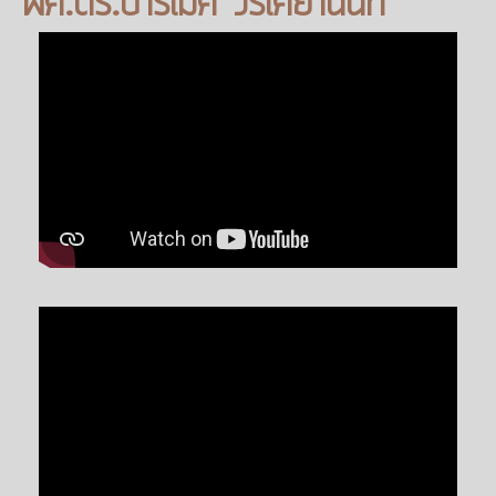
ผศ.ดร.ปารเมศ วรเศยานนท์